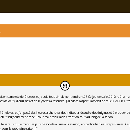
.
saison complète de Cluebox et je suis tout simplement enchanté ! Ce jeu de société à faire à la ma
s de défis, d’énigmes et de mystères à résoudre. J’ai adoré l’aspect immersif de ce jeu, qui m’a 
à relever, et j’ai passé des heures à chercher des indices, à résoudre des énigmes et à élucider 
 était soigneusement conçu pour maintenir mon attention tout au long de la saison.
us ceux qui aiment les jeux de société à faire à la maison, en particulier les Escape Games. Ce j
r pour la prochaine saison !”