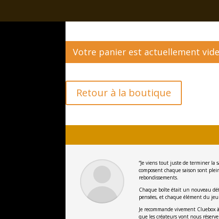
Votre panier est actuellement vide
Retour à la boutique
“Je viens tout juste de terminer la 
composent chaque saison sont pleine
rebondissements.
Chaque boîte était un nouveau défi 
pensées, et chaque élément du jeu
Je recommande vivement Cluebox à to
que les créateurs vont nous réserve